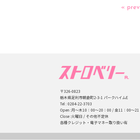
« prev
〒326-0823
栃木県足利市朝倉町2-3-1
パークハイムE
Tel :
0284-22-3703
Open :
月～木10：00～20：00 /
金11：00～21
Close :
火曜日 / その他不定休
各種クレジット・電子マネー取り扱い有