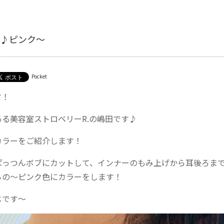
♪ピンク〜
Pocket
す！
ある美容室ストロベリーR.の嶋田です♪
カラーをご紹介します！
ぱっつんボブにカットして、インナーのもみ上げから耳後ろま
らの〜ピンク色にカラーをします！
じです〜