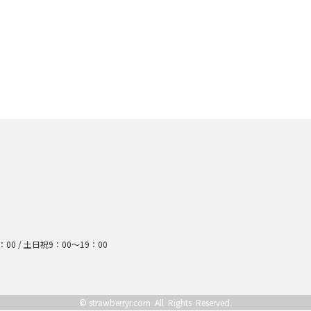
：00 /
土日祝9：00～19：00
©
strawberryr.com
All Rights Reserved.