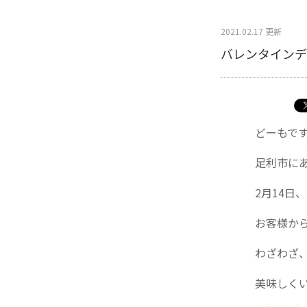
2021.02.17 更新
バレンタインデ
どーもで
足利市に
2月14日
お客様か
わざわざ
美味しく