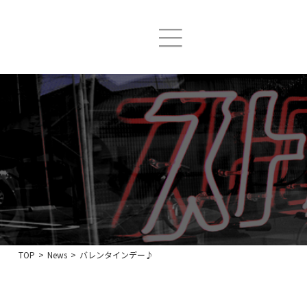
TOP
>
News
>
バレンタインデー♪