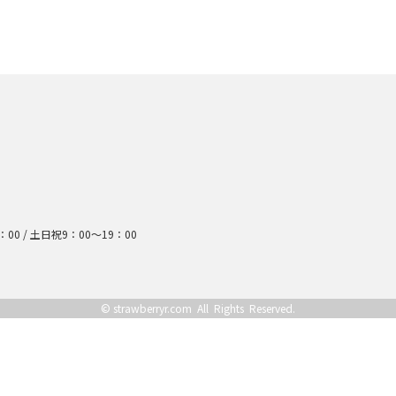
：00 /
土日祝9：00～19：00
©
strawberryr.com
All Rights Reserved.