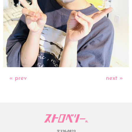
« prev
next »
〒326-0823