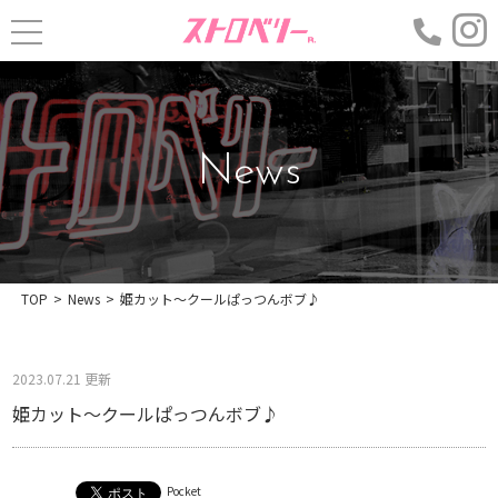
News
TOP
>
News
>
姫カット〜クールぱっつんボブ♪
2023.07.21 更新
姫カット〜クールぱっつんボブ♪
Pocket